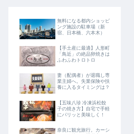
無料になる都内ショッピ
ング施設の駐車場（新
宿、日本橋、六本木）
【手土産に最適】人形町
「鳥近」の絶品卵焼きは
ふわふわトロトロ
妻（配偶者）が退職し専
業主婦へ。失業保険や扶
養に入るタイミングは？
【五味八珍 冷凍浜松餃
子の焼き方】自宅で手軽
にパリッと美味しく！
奈良に観光旅行。カーシ