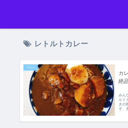
レトルトカレー
グルメ
カ
絶
みん
ルト
きの
ず、