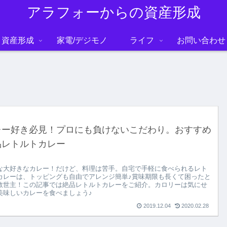
アラフォーからの資産形成
資産形成
家電/デジモノ
ライフ
お問い合わせ
レー好き必見！プロにも負けないこだわり。おすすめ
品レトルトカレー
な大好きなカレー！だけど、料理は苦手。自宅で手軽に食べられるレト
カレーは、トッピングも自由でアレンジ簡単♪賞味期限も長くて困ったと
救世主！この記事では絶品レトルトカレーをご紹介。カロリーは気にせ
美味しいカレーを食べましょう♪
2019.12.04
2020.02.28