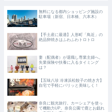
無料になる都内ショッピング施設の
駐車場（新宿、日本橋、六本木）
【手土産に最適】人形町「鳥近」の
絶品卵焼きはふわふわトロトロ
妻（配偶者）が退職し専業主婦へ。
失業保険や扶養に入るタイミング
は？
【五味八珍 冷凍浜松餃子の焼き方】
自宅で手軽にパリッと美味しく！
奈良に観光旅行。カーシェアを使っ
て機動力UP。奈良公園で鹿とお戯れ