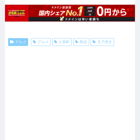
グルメ
グルメ
人形町
鳥近
玉子焼き