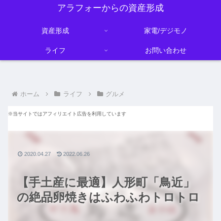
アラフォーからの資産形成
資産形成
家電/デジモノ
ライフ
お問い合わせ
ホーム
ライフ
グルメ
※当サイトではアフィリエイト広告を利用しています
2020.04.27
2022.06.26
【手土産に最適】人形町「鳥近」
の絶品卵焼きはふわふわトロトロ