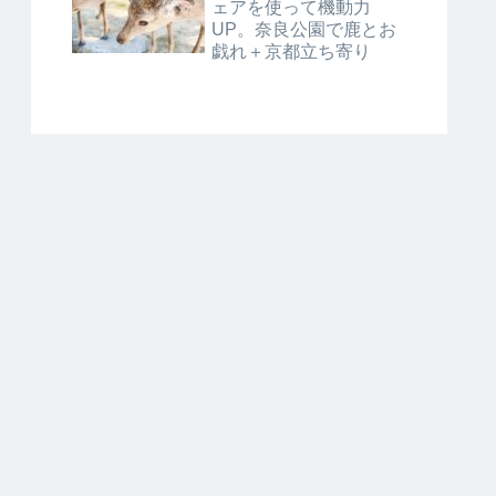
ェアを使って機動力
UP。奈良公園で鹿とお
戯れ＋京都立ち寄り