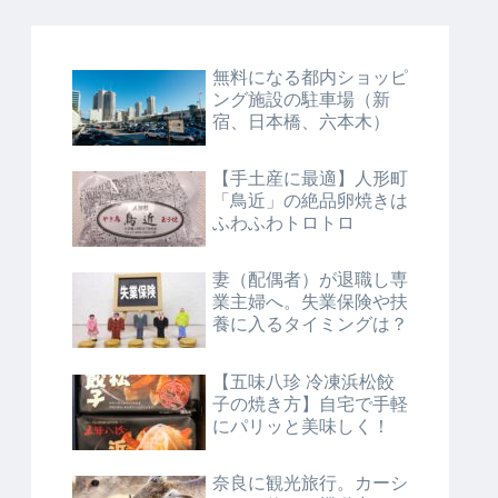
無料になる都内ショッピ
ング施設の駐車場（新
宿、日本橋、六本木）
【手土産に最適】人形町
「鳥近」の絶品卵焼きは
ふわふわトロトロ
妻（配偶者）が退職し専
業主婦へ。失業保険や扶
養に入るタイミングは？
【五味八珍 冷凍浜松餃
子の焼き方】自宅で手軽
にパリッと美味しく！
奈良に観光旅行。カーシ