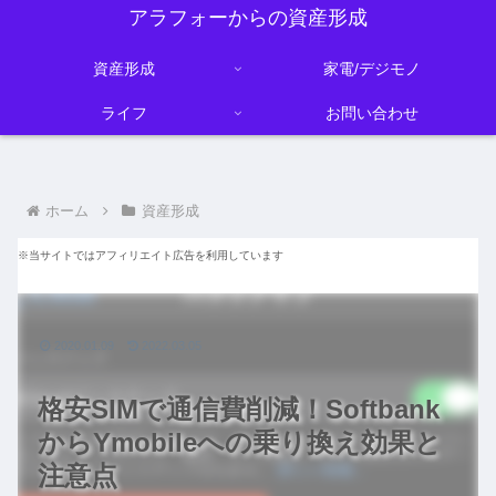
アラフォーからの資産形成
資産形成
家電/デジモノ
ライフ
お問い合わせ
ホーム
資産形成
※当サイトではアフィリエイト広告を利用しています
2020.01.09
2022.03.05
格安SIMで通信費削減！Softbank
からYmobileへの乗り換え効果と
注意点