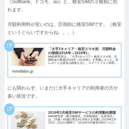
（Softbank、ドコモ、au）と、格安SIMの２種類に別
れます。
月額利用料が安いのは、圧倒的に格安SIMです。（格安
というぐらいですからね。。。）
「大手3キャリア・格安スマホ別 月額料金
の推移(2016年～2019年)」
MMD研究所は、「大手3キャリア・格安スマホ別 月
額料金の推移(2016年～2019年)」を実施しました。本
レポートは過去の調査を元に、スマートフォン利用者
を対象に通信会社に支払っている月額利用料金を集計
して推移をまとめています。
mmdlabo.jp
にも関わらず、いまだに大手キャリアの利用者の方が
多い状況です。
2019年3月格安SIMサービスの利用動向調査
MMD研究所（東京都港区、代表取締役：吉本浩司）
は、15歳～69歳の男女43,689人を対象に2019年2月
15日～22日の期間で「2019年3月格安SIMサービスの
利用動向調査」を実施いたしました。